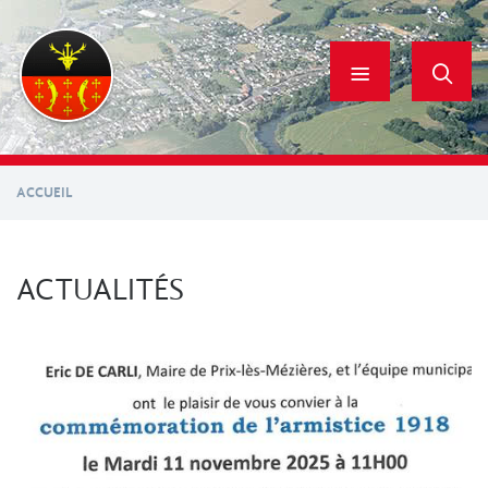
Aller
au
contenu
principal
ACCUEIL
ACTUALITÉS