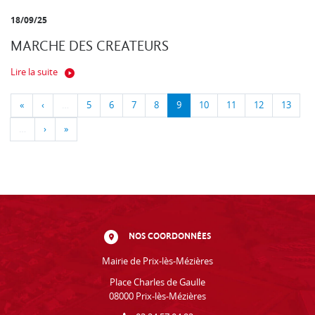
18/09/25
MARCHE DES CREATEURS
Lire la suite
«
‹
…
5
6
7
8
9
10
11
12
13
…
›
»
NOS COORDONNÉES
Mairie de Prix-lès-Mézières
Place Charles de Gaulle
08000 Prix-lès-Mézières