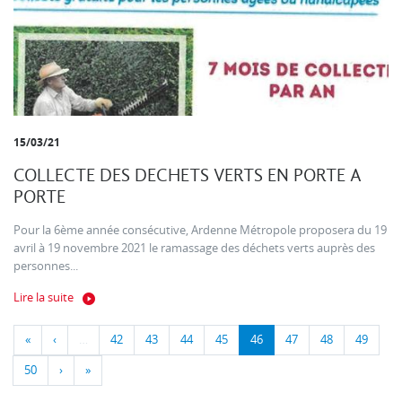
15/03/21
COLLECTE DES DECHETS VERTS EN PORTE A
PORTE
Pour la 6ème année consécutive, Ardenne Métropole proposera du 19
avril à 19 novembre 2021 le ramassage des déchets verts auprès des
personnes...
Lire la suite
«
‹
…
42
43
44
45
46
47
48
49
50
›
»