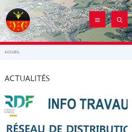
Aller
au
contenu
principal
ACCUEIL
ACTUALITÉS