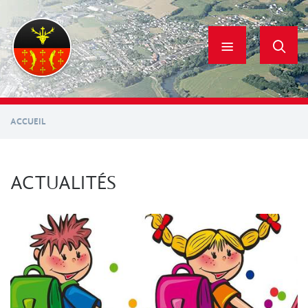
Aller
au
contenu
principal
ACCUEIL
ACTUALITÉS