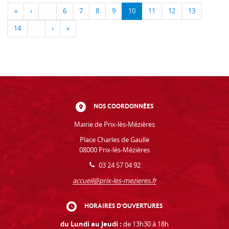
«
‹
…
6
7
8
9
10
11
12
13
14
…
›
»
NOS COORDONNÉES
Mairie de Prix-lès-Mézières
Place Charles de Gaulle
08000 Prix-lès-Mézières
03 24 57 04 92
accueil@prix-les-mezieres.fr
HORAIRES D'OUVERTURES
du Lundi au Jeudi :
de 13h30 à 18h