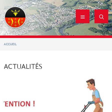
Aller
au
contenu
principal
ACCUEIL
ACTUALITÉS