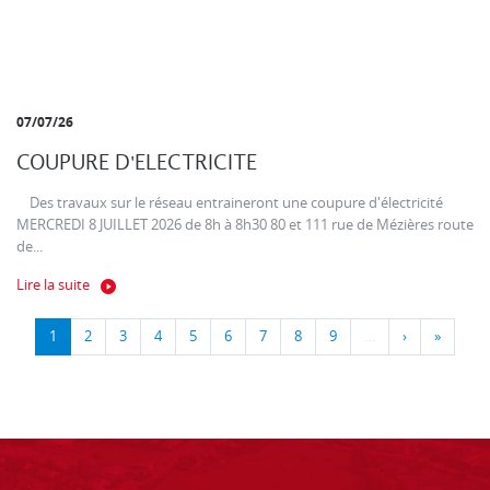
07/07/26
COUPURE D'ELECTRICITE
Des travaux sur le réseau entraineront une coupure d'électricité
MERCREDI 8 JUILLET 2026 de 8h à 8h30 80 et 111 rue de Mézières route
de...
Lire la suite
1
2
3
4
5
6
7
8
9
…
›
»