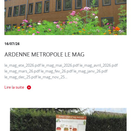
16/07/26
ARDENNE METROPOLE LE MAG
le_mag_ete_2026.pdf le_mag_mai_2026.pdf le_mag_avril_2026.pdf
le_mag_mars_26.pdf le_mag_fev_26.pdf le_mag_janv_26.pdf
le_mag_dec_25.pdf le_mag_nov_25...
Lire la suite