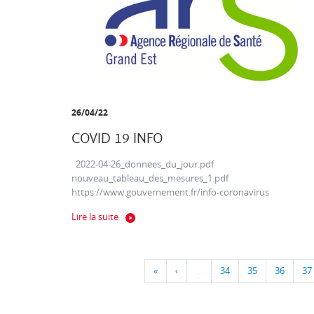
26/04/22
COVID 19 INFO
2022-04-26_donnees_du_jour.pdf
nouveau_tableau_des_mesures_1.pdf
https://www.gouvernement.fr/info-coronavirus
Lire la suite
«
‹
…
34
35
36
37