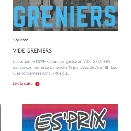
17/05/22
VIDE GRENIERS
L’association ES’PRIX Jeunes organise un VIDE-GRENIERS
dans la commune Le Dimanche 19 juin 2022 de 7h à 18h. Les
rues concernées sont : - Rue du...
Lire la suite