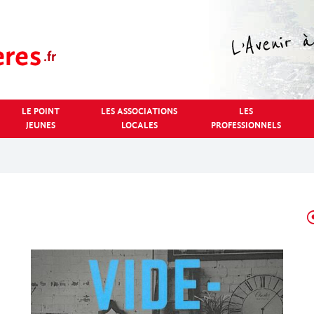
LE POINT
LES ASSOCIATIONS
LES
JEUNES
LOCALES
PROFESSIONNELS