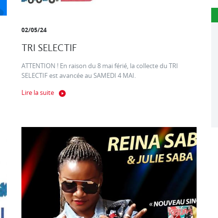
02/05/24
TRI SELECTIF
ATTENTION ! En raison du 8 mai férié, la collecte du TRI
SELECTIF est avancée au SAMEDI 4 MAI.
Lire la suite