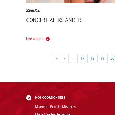
22/04/24
CONCERT ALEKS ANDER
Lire la suite
«
‹
…
17
18
19
20
NOS COORDONNÉES
Mairie de Prix-lès-Mézières
Place Charles de Gaulle