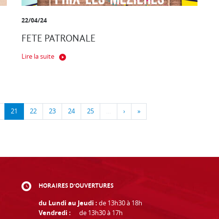
22/04/24
FETE PATRONALE
Lire la suite
21
22
23
24
25
…
›
»
HORAIRES D'OUVERTURES
du Lundi au Jeudi :
de 13h30 à 18h
Vendredi :
de 13h30 à 17h