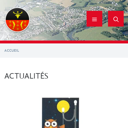
Aller
au
contenu
principal
ACCUEIL
ACTUALITÉS