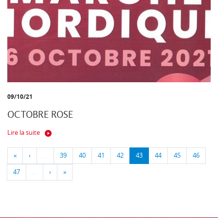
09/10/21
OCTOBRE ROSE
Lire la suite
«
‹
…
39
40
41
42
43
44
45
46
47
…
›
»