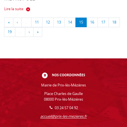
Lire la suite
«
‹
…
11
12
13
14
15
16
17
18
19
…
›
»
NOS COORDONNÉES
Mairie de Prix-lès-Mézières
Place Charles de Gaulle
08000 Prix-lès-Mézières
03 24 57 04 92
accueil@prix-les-mezieres.fr