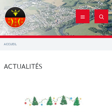
Aller
au
contenu
principal
ACCUEIL
ACTUALITÉS