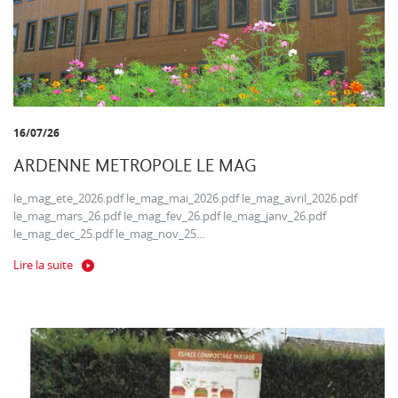
16/07/26
ARDENNE METROPOLE LE MAG
le_mag_ete_2026.pdf le_mag_mai_2026.pdf le_mag_avril_2026.pdf
le_mag_mars_26.pdf le_mag_fev_26.pdf le_mag_janv_26.pdf
le_mag_dec_25.pdf le_mag_nov_25...
Lire la suite