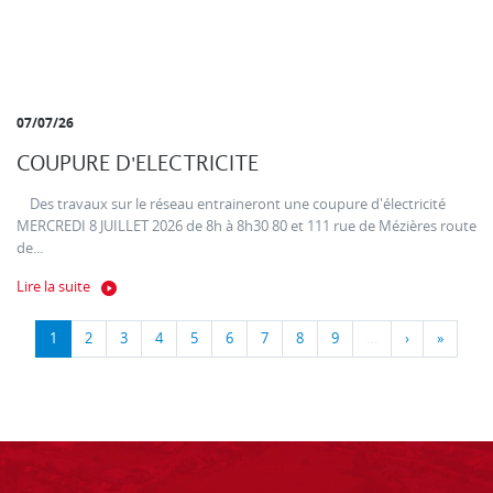
07/07/26
COUPURE D'ELECTRICITE
Des travaux sur le réseau entraineront une coupure d'électricité
MERCREDI 8 JUILLET 2026 de 8h à 8h30 80 et 111 rue de Mézières route
de...
Lire la suite
1
2
3
4
5
6
7
8
9
…
›
»