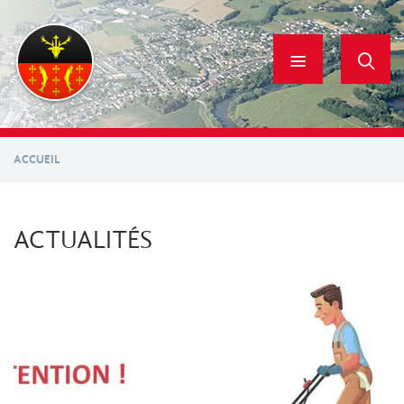
Aller
au
contenu
principal
ACCUEIL
ACTUALITÉS