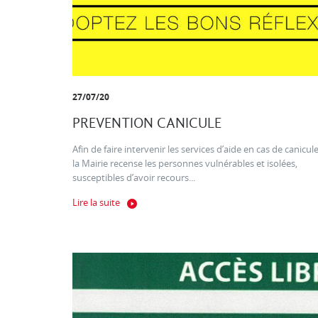
27/07/20
PREVENTION CANICULE
Afin de faire intervenir les services d’aide en cas de canicule
la Mairie recense les personnes vulnérables et isolées,
susceptibles d’avoir recours...
Lire la suite