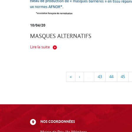
10/04/20
MASQUES ALTERNATIFS
Lire la suite
«
‹
…
43
44
45
NOS COORDONNÉES