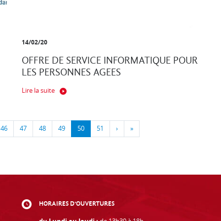
14/02/20
OFFRE DE SERVICE INFORMATIQUE POUR
LES PERSONNES AGEES
Lire la suite
46
47
48
49
50
51
›
»
HORAIRES D'OUVERTURES