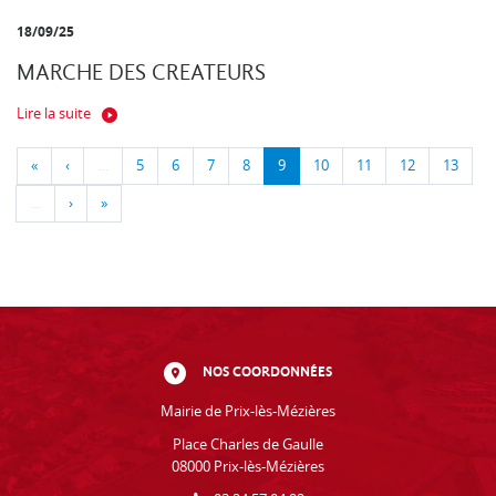
18/09/25
MARCHE DES CREATEURS
Lire la suite
«
‹
…
5
6
7
8
9
10
11
12
13
…
›
»
NOS COORDONNÉES
Mairie de Prix-lès-Mézières
Place Charles de Gaulle
08000 Prix-lès-Mézières