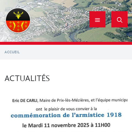
Aller
au
contenu
principal
ACCUEIL
ACTUALITÉS