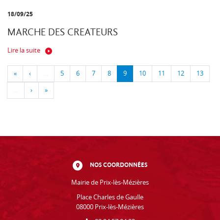
18/09/25
MARCHE DES CREATEURS
Lire la suite
«
‹
…
5
6
7
8
9
10
11
12
13
…
›
»
NOS COORDONNÉES
Mairie de Prix-lès-Mézières
Place Charles de Gaulle
08000 Prix-lès-Mézières