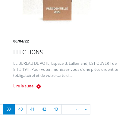
06/04/22
ELECTIONS
LE BUREAU DE VOTE, Espace B. Lallemand, EST OUVERT de
8H à 19H. Pour voter, munissez-vous d’une pièce d’identité
(obligatoire) et de votre carte d’...
Lire la suite
39
40
41
42
43
…
›
»