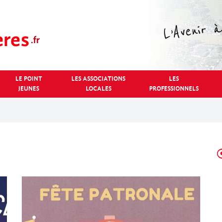
LE POINT
LES ASSOCIATIONS
LES
JEUNES
LOCALES
PROFESSIONNELS