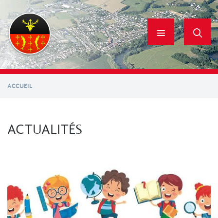
Aller
au
contenu
principal
ACCUEIL
ACTUALITÉS