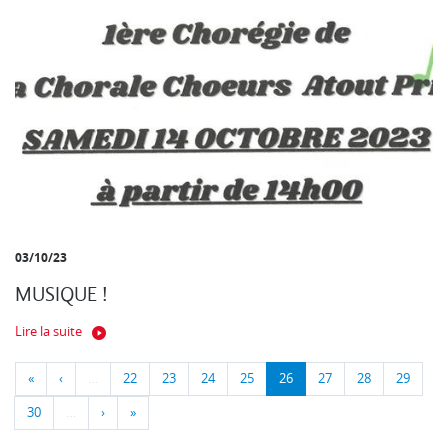
03/10/23
MUSIQUE !
Lire la suite
«
‹
…
22
23
24
25
26
27
28
29
30
…
›
»