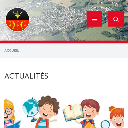
Aller
au
contenu
principal
ACCUEIL
ACTUALITÉS