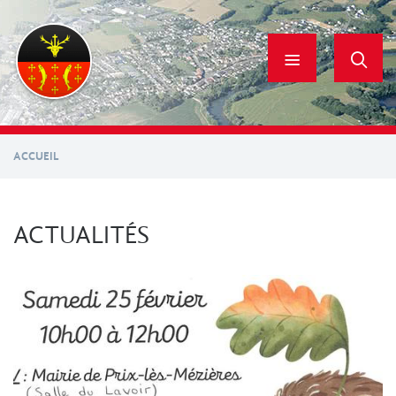
Aller
au
contenu
principal
ACCUEIL
ACTUALITÉS