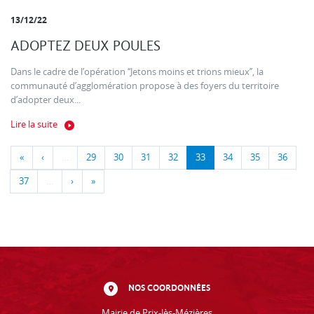
13/12/22
ADOPTEZ DEUX POULES
Dans le cadre de l’opération ‘‘Jetons moins et trions mieux’’, la
communauté d’agglomération propose à des foyers du territoire
d’adopter deux...
Lire la suite
«
‹
…
29
30
31
32
33
34
35
36
37
…
›
»
NOS COORDONNÉES
Mairie de Prix-lès-Mézières