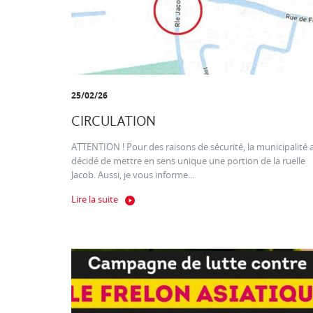
25/02/26
CIRCULATION
ATTENTION ! Pour des raisons de sécurité, la municipalité 
décidé de mettre en sens unique une portion de la ruelle
Jacob. Aussi, je vous informe...
Lire la suite