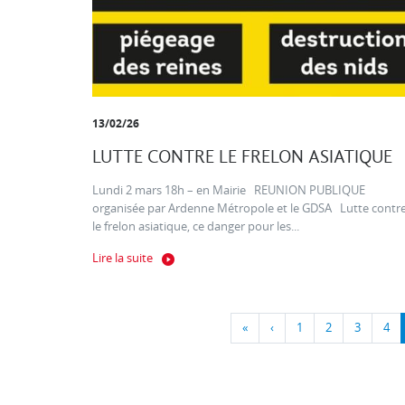
13/02/26
LUTTE CONTRE LE FRELON ASIATIQUE
Lundi 2 mars 18h – en Mairie REUNION PUBLIQUE
organisée par Ardenne Métropole et le GDSA Lutte contr
le frelon asiatique, ce danger pour les...
Lire la suite
«
‹
1
2
3
4