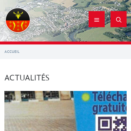
Aller
au
contenu
principal
ACCUEIL
ACTUALITÉS