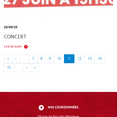
26/06/25
CONCERT
Lire la suite
«
‹
…
7
8
9
10
11
12
13
14
15
…
›
»
NOS COORDONNÉES
Mairie de Prix-lès-Mézières