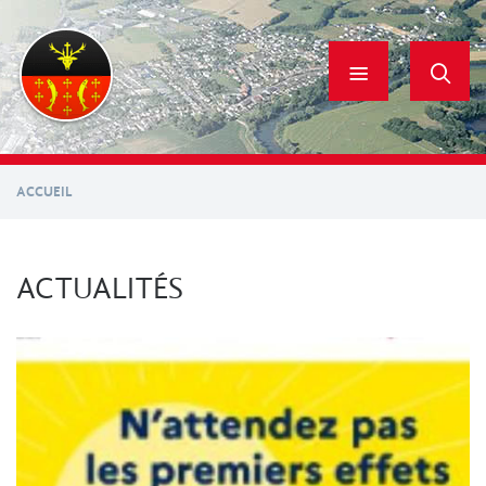
Aller
au
contenu
principal
ACCUEIL
ACTUALITÉS