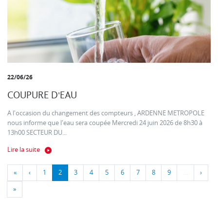
22/06/26
COUPURE D'EAU
A l'occasion du changement des compteurs , ARDENNE METROPOLE
nous informe que l'eau sera coupée Mercredi 24 juin 2026 de 8h30 à
13h00 SECTEUR DU...
Lire la suite
«
‹
1
2
3
4
5
6
7
8
9
…
›
»