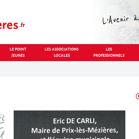
LE POINT
LES ASSOCIATIONS
LES
JEUNES
LOCALES
PROFESSIONNELS