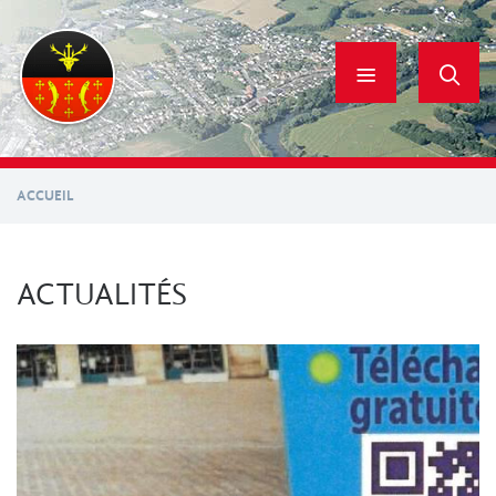
Aller
au
contenu
principal
ACCUEIL
ACTUALITÉS