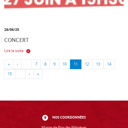
26/06/25
CONCERT
Lire la suite
«
‹
…
7
8
9
10
11
12
13
14
15
…
›
»
NOS COORDONNÉES
Mairie de Prix-lès-Mézières