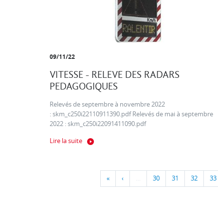
09/11/22
VITESSE - RELEVE DES RADARS
PEDAGOGIQUES
Relevés de septembre à novembre 2022
: skm_c250i22110911390.pdf Relevés de mai à septembre
2022 : skm_c250i22091411090.pdf
Lire la suite
«
‹
…
30
31
32
33