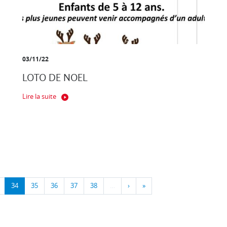
03/11/22
LOTO DE NOEL
Lire la suite
34
35
36
37
38
…
›
»