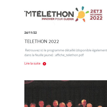
24/11/22
TELETHON 2022
Retrouvez ici le programme détaillé (disponible égelemen
dans la feuille jaune) : affiche_telethon.pdf
Lire la suite