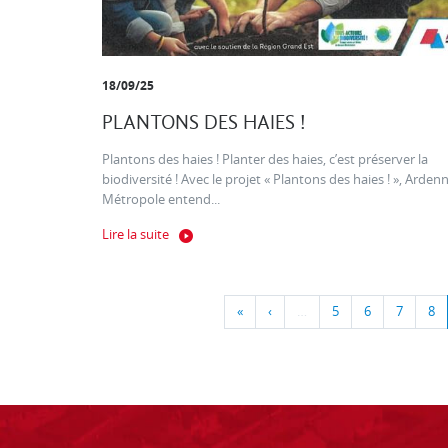
18/09/25
PLANTONS DES HAIES !
Plantons des haies ! Planter des haies, c’est préserver la
biodiversité ! Avec le projet « Plantons des haies ! », Arden
Métropole entend...
Lire la suite
«
‹
…
5
6
7
8