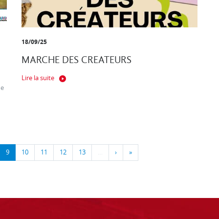
18/09/25
MARCHE DES CREATEURS
Lire la suite
ne
9
10
11
12
13
…
›
»