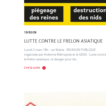
13/02/26
LUTTE CONTRE LE FRELON ASIATIQUE
Lundi 2 mars 18h – en Mairie REUNION PUBLIQUE
organisée par Ardenne Métropole et le GDSA Lutte contr
le frelon asiatique, ce danger pour les...
Lire la suite