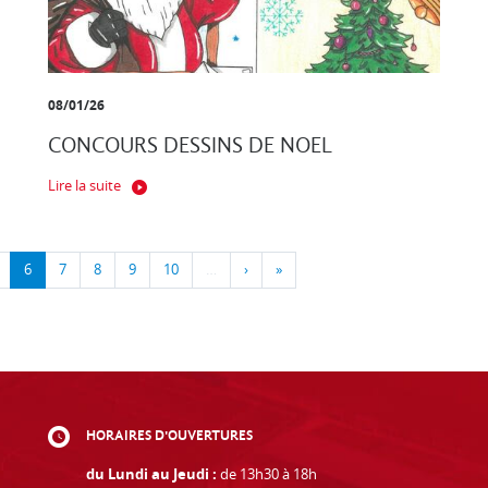
08/01/26
CONCOURS DESSINS DE NOEL
Lire la suite
6
7
8
9
10
…
›
»
HORAIRES D'OUVERTURES
du Lundi au Jeudi :
de 13h30 à 18h