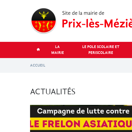
Aller
au
contenu
principal
LA
LE POLE SCOLAIRE ET
MAIRIE
PERISCOLAIRE
ACCUEIL
ACTUALITÉS