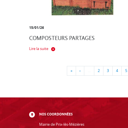
15/01/26
COMPOSTEURS PARTAGES
Lire la suite
«
‹
…
2
3
4
5
NOS COORDONNÉES
Mairie de Prix-lès-Mézières