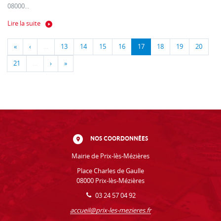
08000...
Lire la suite
«
‹
…
13
14
15
16
17
18
19
20
21
…
›
»
NOS COORDONNÉES
Mairie de Prix-lès-Mézières
Place Charles de Gaulle
08000 Prix-lès-Mézières
03 24 57 04 92
accueil@prix-les-mezieres.fr