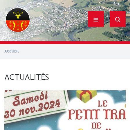
Aller
au
contenu
principal
ACCUEIL
ACTUALITÉS