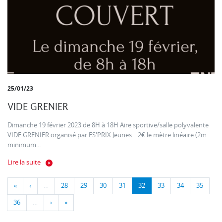
25/01/23
VIDE GRENIER
Dimanche 19 février 2023 de 8H à 18H Aire sportive/salle polyvalente
VIDE GRENIER organisé par ES'PRIX Jeunes. 2€ le mètre linéaire (2m
minimum...
Lire la suite
«
‹
…
28
29
30
31
32
33
34
35
36
…
›
»