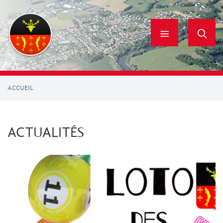
Aller
au
contenu
principal
ACCUEIL
ACTUALITÉS