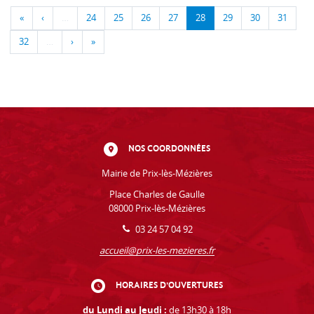
«
‹
…
24
25
26
27
28
29
30
31
32
…
›
»
NOS COORDONNÉES
Mairie de Prix-lès-Mézières
Place Charles de Gaulle
08000 Prix-lès-Mézières
03 24 57 04 92
accueil@prix-les-mezieres.fr
HORAIRES D'OUVERTURES
du Lundi au Jeudi :
de 13h30 à 18h