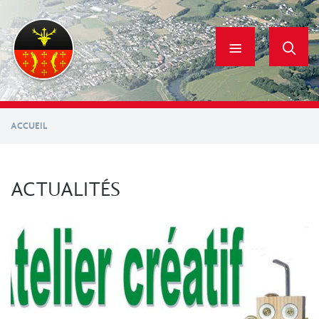
Aller
au
contenu
principal
ACCUEIL
ACTUALITÉS