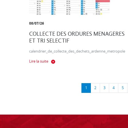
08/07/26
COLLECTE DES ORDURES MENAGERES
ET TRI SELECTIF
calendrier_de_collecte_des_dechets_ardenne_metropole
Lire la suite
1
2
3
4
5