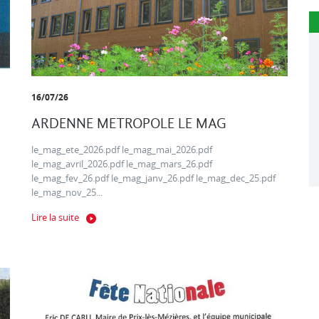
16/07/26
ARDENNE METROPOLE LE MAG
le_mag_ete_2026.pdf le_mag_mai_2026.pdf
le_mag_avril_2026.pdf le_mag_mars_26.pdf
le_mag_fev_26.pdf le_mag_janv_26.pdf le_mag_dec_25.pdf
le_mag_nov_25...
Lire la suite