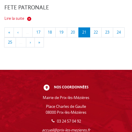
FETE PATRONALE
Lire la suite
«
‹
…
17
18
19
20
21
22
23
24
25
…
›
»
NOS COORDONNÉES
Mairie de Prix-lès-Mézières
Place Charles de Gaulle
08000 Prix-lès-Mézières
03 24 57 04 92
accueil@prix-les-mezieres.fr