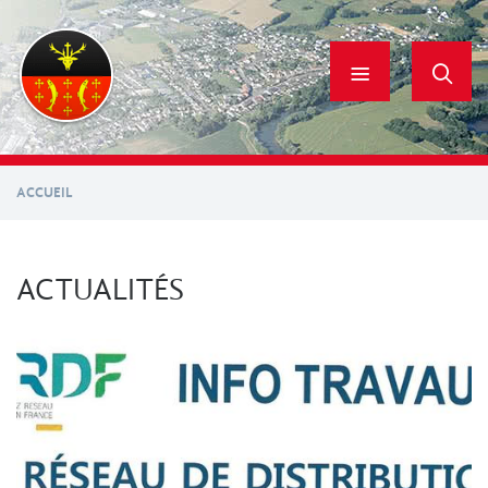
Aller
au
contenu
principal
ACCUEIL
ACTUALITÉS