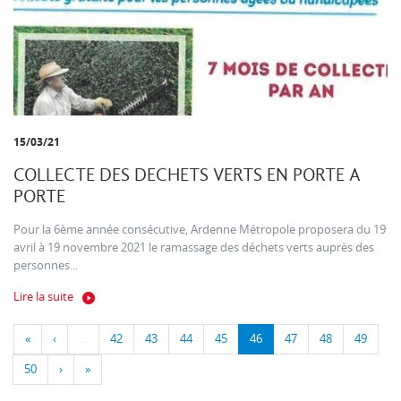
15/03/21
COLLECTE DES DECHETS VERTS EN PORTE A
PORTE
Pour la 6ème année consécutive, Ardenne Métropole proposera du 19
avril à 19 novembre 2021 le ramassage des déchets verts auprès des
personnes...
Lire la suite
«
‹
…
42
43
44
45
46
47
48
49
50
›
»