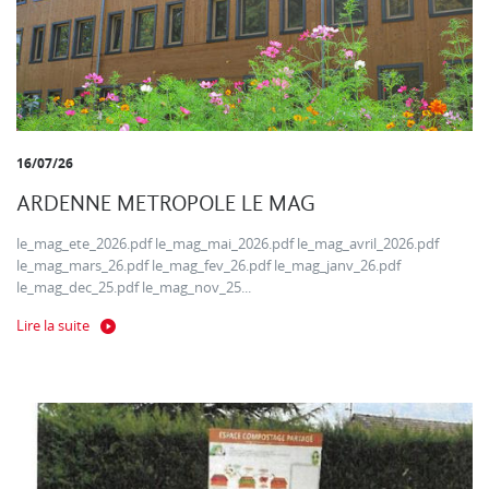
16/07/26
ARDENNE METROPOLE LE MAG
le_mag_ete_2026.pdf le_mag_mai_2026.pdf le_mag_avril_2026.pdf
le_mag_mars_26.pdf le_mag_fev_26.pdf le_mag_janv_26.pdf
le_mag_dec_25.pdf le_mag_nov_25...
Lire la suite