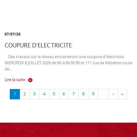
07/07/26
COUPURE D'ELECTRICITE
Des travaux sur le réseau entraineront une coupure d'électricité
MERCREDI 8 JUILLET 2026 de 8h à 8h30 80 et 111 rue de Mézières route
de...
Lire la suite
1
2
3
4
5
6
7
8
9
…
›
»