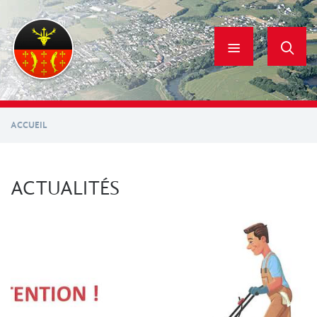
Aller
au
contenu
principal
ACCUEIL
ACTUALITÉS