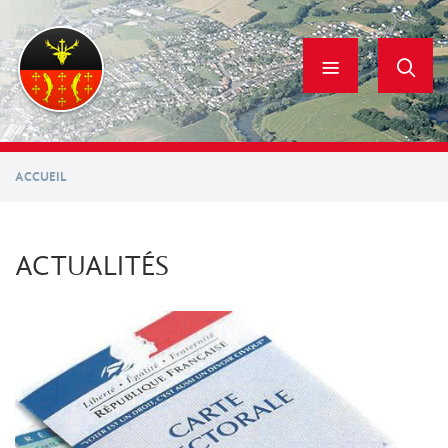
Aller
au
contenu
principal
ACCUEIL
ACTUALITÉS