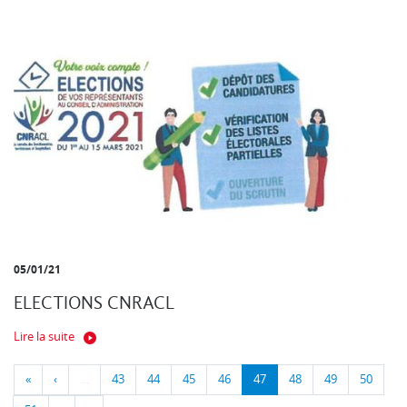
05/01/21
ELECTIONS CNRACL
Lire la suite
«
‹
…
43
44
45
46
47
48
49
50