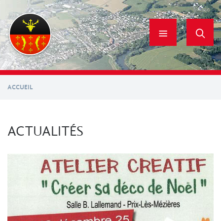
Aller
au
contenu
principal
ACCUEIL
ACTUALITÉS