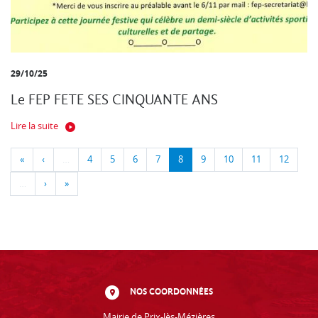
29/10/25
Le FEP FETE SES CINQUANTE ANS
Lire la suite
«
‹
…
4
5
6
7
8
9
10
11
12
…
›
»
NOS COORDONNÉES
Mairie de Prix-lès-Mézières