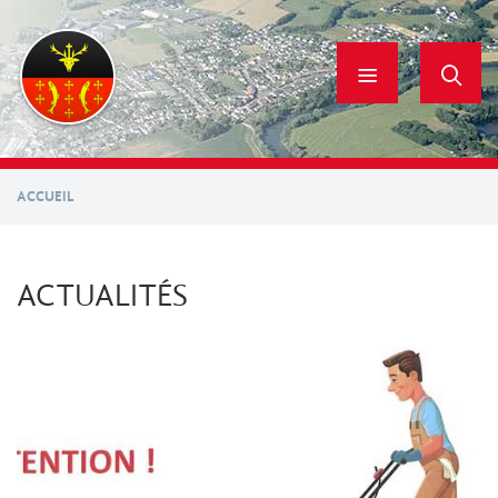
Aller
au
contenu
principal
ACCUEIL
ACTUALITÉS