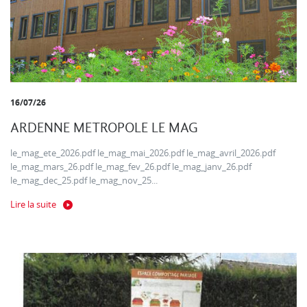
16/07/26
ARDENNE METROPOLE LE MAG
le_mag_ete_2026.pdf le_mag_mai_2026.pdf le_mag_avril_2026.pdf
le_mag_mars_26.pdf le_mag_fev_26.pdf le_mag_janv_26.pdf
le_mag_dec_25.pdf le_mag_nov_25...
Lire la suite