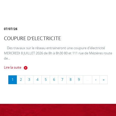
07/07/26
COUPURE D'ELECTRICITE
Des travaux sur le réseau entraineront une coupure d'électricité
MERCREDI 8 JUILLET 2026 de 8h à 8h30 80 et 111 rue de Mézières route
de...
Lire la suite
1
2
3
4
5
6
7
8
9
…
›
»