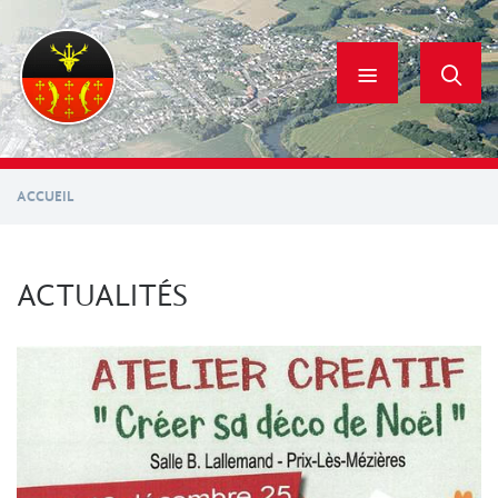
Aller
au
contenu
principal
ACCUEIL
ACTUALITÉS