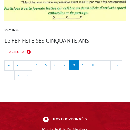
29/10/25
Le FEP FETE SES CINQUANTE ANS
Lire la suite
«
‹
…
4
5
6
7
8
9
10
11
12
…
›
»
NOS COORDONNÉES
Mairie de Prix-lès-Mézières