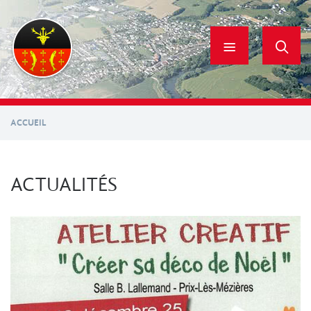
Aller
au
contenu
principal
ACCUEIL
ACTUALITÉS