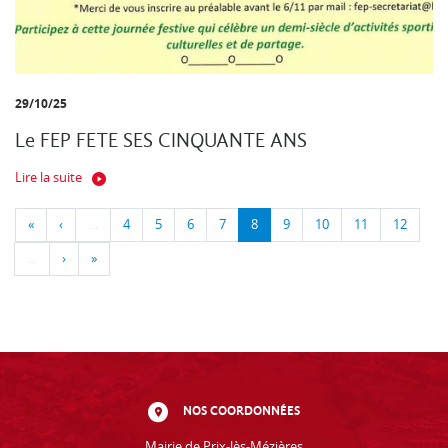
29/10/25
Le FEP FETE SES CINQUANTE ANS
Lire la suite
«
‹
…
4
5
6
7
8
9
10
11
12
…
›
»
NOS COORDONNÉES
Mairie de Prix-lès-Mézières