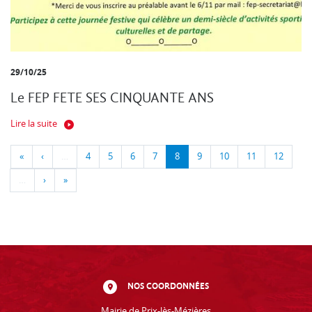
29/10/25
Le FEP FETE SES CINQUANTE ANS
Lire la suite
«
‹
…
4
5
6
7
8
9
10
11
12
…
›
»
NOS COORDONNÉES
Mairie de Prix-lès-Mézières