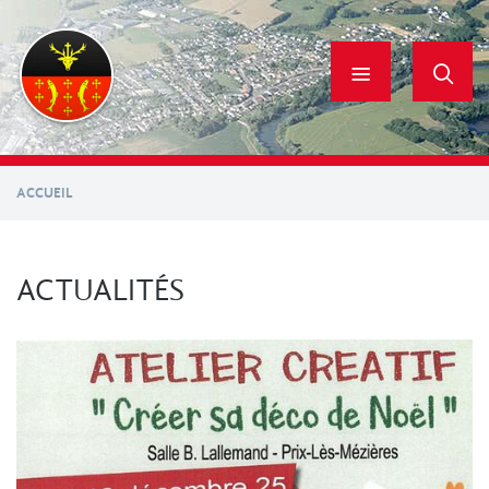
Aller
au
contenu
principal
ACCUEIL
ACTUALITÉS