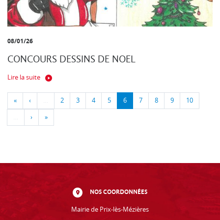
08/01/26
CONCOURS DESSINS DE NOEL
Lire la suite
«
‹
…
2
3
4
5
6
7
8
9
10
…
›
»
NOS COORDONNÉES
Mairie de Prix-lès-Mézières