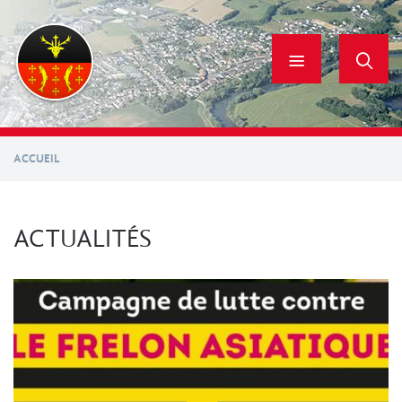
Aller
au
contenu
principal
ACCUEIL
ACTUALITÉS