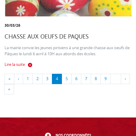
30/03/26
CHASSE AUX OEUFS DE PAQUES
La mairie convie les jeunes pirisiens à une grande chasse aux oeufs de
Pâques le lundi 6 avril à 10H aux abords des écoles.
Lire la suite
«
‹
1
2
3
4
5
6
7
8
9
…
›
»
NOS COORDONNÉES