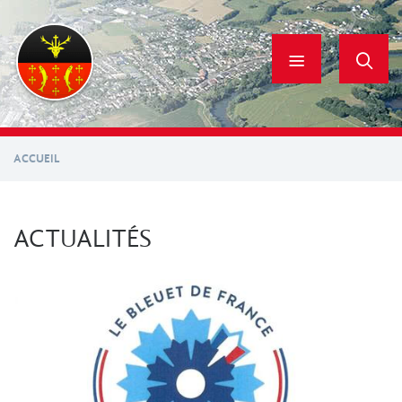
Aller
au
contenu
principal
ACCUEIL
ACTUALITÉS