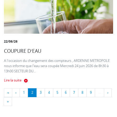
22/06/26
COUPURE D'EAU
A l'occasion du changement des compteurs , ARDENNE METROPOLE
nous informe que l'eau sera coupée Mercredi 24 juin 2026 de 8h30 à
13h00 SECTEUR DU...
Lire la suite
«
‹
1
2
3
4
5
6
7
8
9
…
›
»