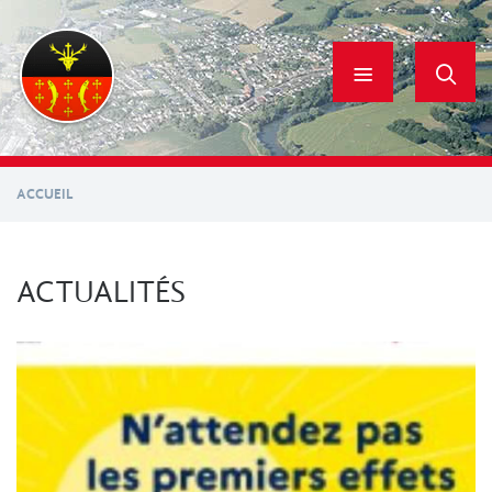
Aller
au
contenu
principal
ACCUEIL
ACTUALITÉS