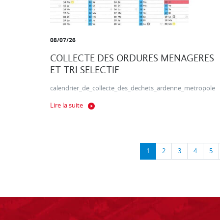
08/07/26
COLLECTE DES ORDURES MENAGERES
ET TRI SELECTIF
calendrier_de_collecte_des_dechets_ardenne_metropole
Lire la suite
1
2
3
4
5