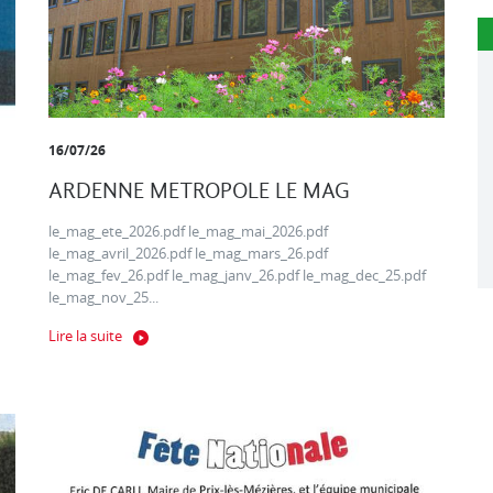
16/07/26
ARDENNE METROPOLE LE MAG
le_mag_ete_2026.pdf le_mag_mai_2026.pdf
le_mag_avril_2026.pdf le_mag_mars_26.pdf
le_mag_fev_26.pdf le_mag_janv_26.pdf le_mag_dec_25.pdf
le_mag_nov_25...
Lire la suite