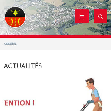
Aller
au
contenu
principal
ACCUEIL
ACTUALITÉS