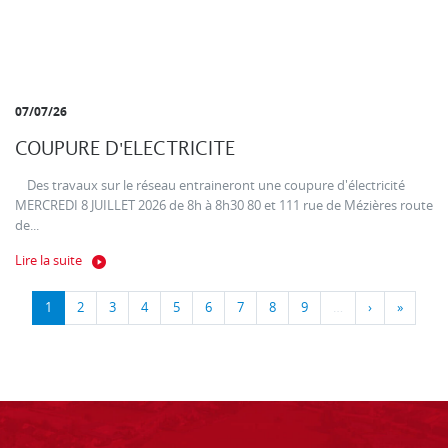
07/07/26
COUPURE D'ELECTRICITE
Des travaux sur le réseau entraineront une coupure d'électricité
MERCREDI 8 JUILLET 2026 de 8h à 8h30 80 et 111 rue de Mézières route
de...
Lire la suite
1
2
3
4
5
6
7
8
9
…
›
»