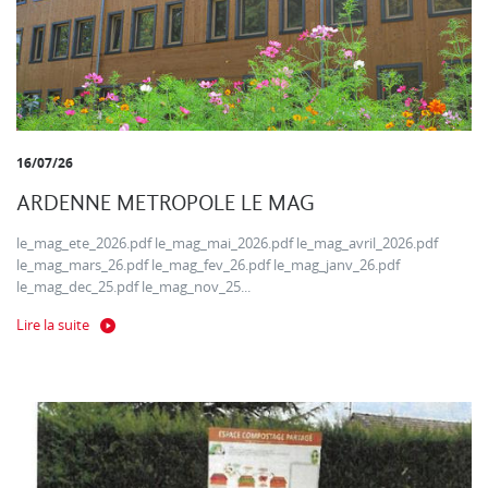
16/07/26
ARDENNE METROPOLE LE MAG
le_mag_ete_2026.pdf le_mag_mai_2026.pdf le_mag_avril_2026.pdf
le_mag_mars_26.pdf le_mag_fev_26.pdf le_mag_janv_26.pdf
le_mag_dec_25.pdf le_mag_nov_25...
Lire la suite