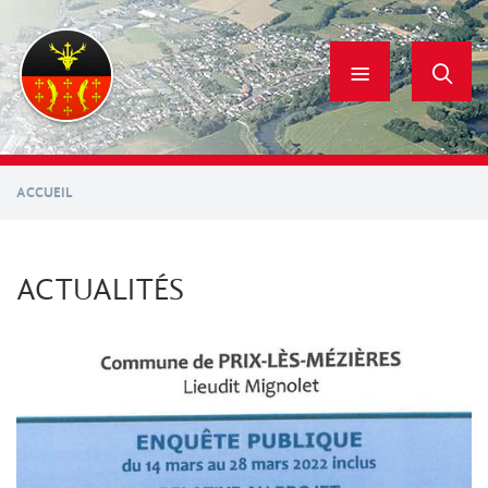
Aller
au
contenu
principal
ACCUEIL
ACTUALITÉS