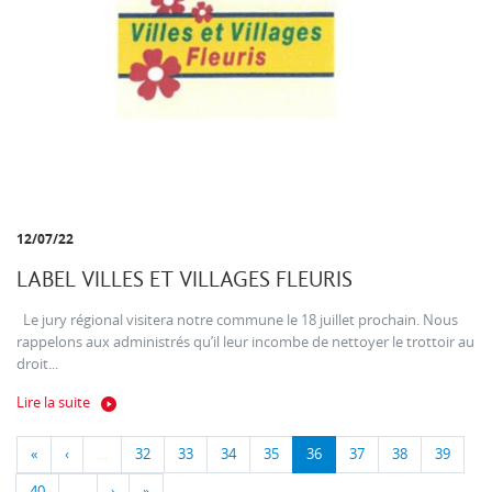
12/07/22
LABEL VILLES ET VILLAGES FLEURIS
Le jury régional visitera notre commune le 18 juillet prochain. Nous
rappelons aux administrés qu’il leur incombe de nettoyer le trottoir au
droit...
Lire la suite
«
‹
…
32
33
34
35
36
37
38
39
40
…
›
»