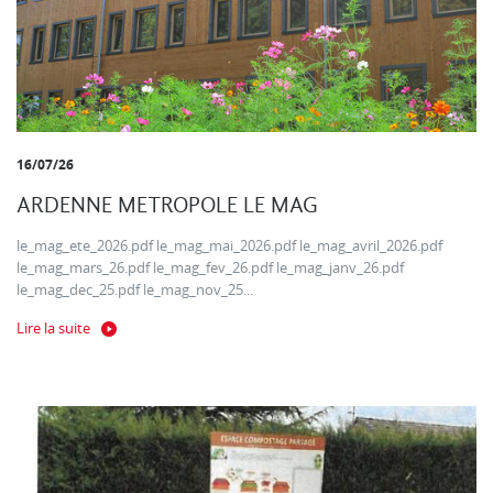
16/07/26
ARDENNE METROPOLE LE MAG
le_mag_ete_2026.pdf le_mag_mai_2026.pdf le_mag_avril_2026.pdf
le_mag_mars_26.pdf le_mag_fev_26.pdf le_mag_janv_26.pdf
le_mag_dec_25.pdf le_mag_nov_25...
Lire la suite