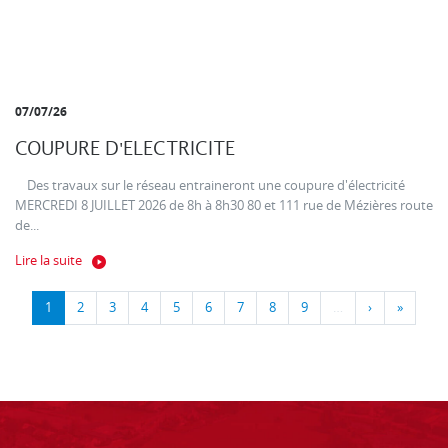
07/07/26
COUPURE D'ELECTRICITE
Des travaux sur le réseau entraineront une coupure d'électricité
MERCREDI 8 JUILLET 2026 de 8h à 8h30 80 et 111 rue de Mézières route
de...
Lire la suite
1
2
3
4
5
6
7
8
9
…
›
»