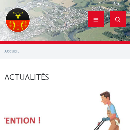
Aller
au
contenu
principal
ACCUEIL
ACTUALITÉS