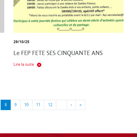
29/10/25
Le FEP FETE SES CINQUANTE ANS
Lire la suite
8
9
10
11
12
…
›
»