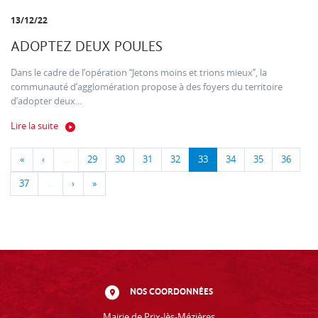
13/12/22
ADOPTEZ DEUX POULES
Dans le cadre de l’opération ‘‘Jetons moins et trions mieux’’, la
communauté d’agglomération propose à des foyers du territoire
d’adopter deux...
Lire la suite
«
‹
…
29
30
31
32
33
34
35
36
37
…
›
»
NOS COORDONNÉES
Mairie de Prix-lès-Mézières