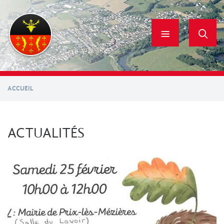
Aller
au
contenu
principal
ACCUEIL
ACTUALITÉS