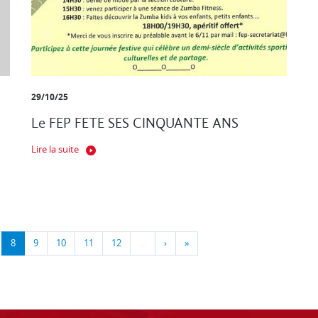
29/10/25
Le FEP FETE SES CINQUANTE ANS
Lire la suite
8
9
10
11
12
…
›
»