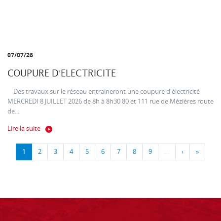
07/07/26
COUPURE D'ELECTRICITE
Des travaux sur le réseau entraineront une coupure d'électricité
MERCREDI 8 JUILLET 2026 de 8h à 8h30 80 et 111 rue de Mézières route
de...
Lire la suite
1
2
3
4
5
6
7
8
9
…
›
»