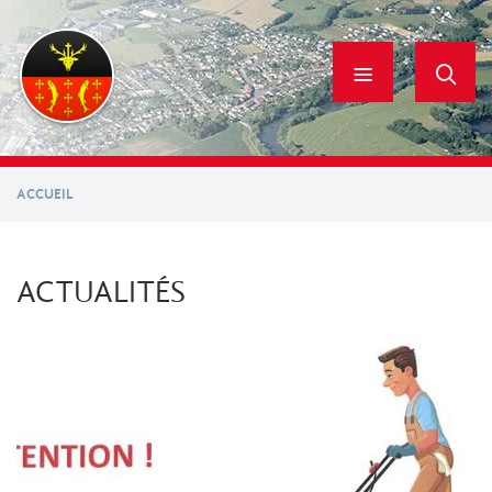
Aller
au
contenu
principal
ACCUEIL
ACTUALITÉS