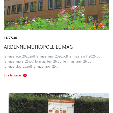
16/07/26
ARDENNE METROPOLE LE MAG
le_mag_ete_2026.pdf le_mag_mai_2026.pdf le_mag_avril_2026.pdf
le_mag_mars_26.pdf le_mag_fev_26.pdf le_mag_janv_26.pdf
le_mag_dec_25.pdf le_mag_nov_25...
Lire la suite