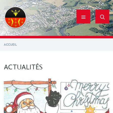
Aller
au
contenu
principal
ACCUEIL
ACTUALITÉS