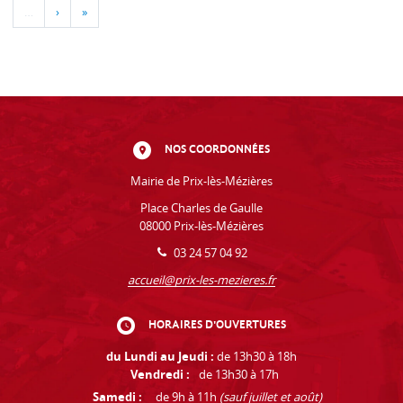
…
›
»
NOS COORDONNÉES
Mairie de Prix-lès-Mézières
Place Charles de Gaulle
08000 Prix-lès-Mézières
03 24 57 04 92
accueil@prix-les-mezieres.fr
HORAIRES D'OUVERTURES
du Lundi au Jeudi :
de 13h30 à 18h
Vendredi :
de 13h30 à 17h
Samedi :
de 9h à 11h
(sauf juillet et août)