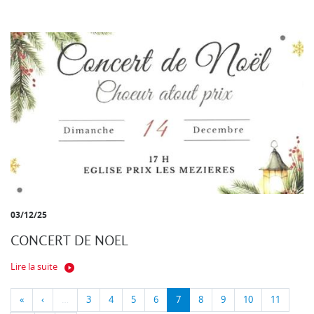
03/12/25
CONCERT DE NOEL
Lire la suite
«
‹
…
3
4
5
6
7
8
9
10
11