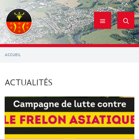
Aller
au
contenu
principal
ACCUEIL
ACTUALITÉS