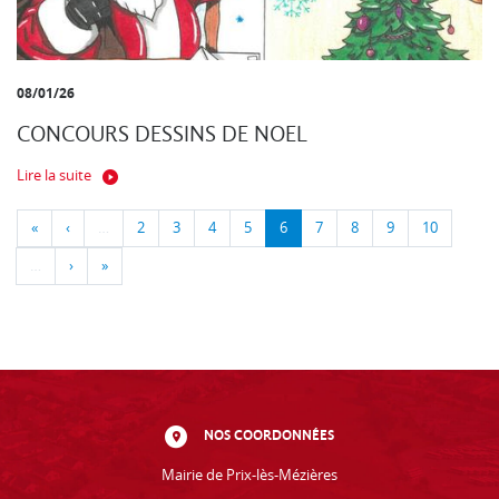
08/01/26
CONCOURS DESSINS DE NOEL
Lire la suite
«
‹
…
2
3
4
5
6
7
8
9
10
…
›
»
NOS COORDONNÉES
Mairie de Prix-lès-Mézières